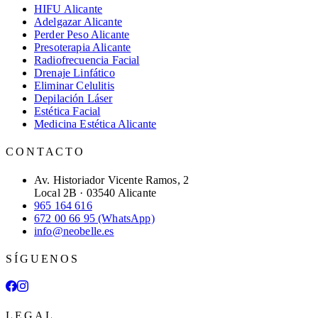
HIFU Alicante
Adelgazar Alicante
Perder Peso Alicante
Presoterapia Alicante
Radiofrecuencia Facial
Drenaje Linfático
Eliminar Celulitis
Depilación Láser
Estética Facial
Medicina Estética Alicante
CONTACTO
Av. Historiador Vicente Ramos, 2
Local 2B · 03540 Alicante
965 164 616
672 00 66 95 (WhatsApp)
info@neobelle.es
SÍGUENOS
LEGAL