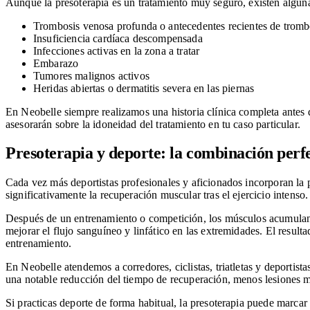
Aunque la presoterapia es un tratamiento muy seguro, existen algunas
Trombosis venosa profunda o antecedentes recientes de tro
Insuficiencia cardíaca descompensada
Infecciones activas en la zona a tratar
Embarazo
Tumores malignos activos
Heridas abiertas o dermatitis severa en las piernas
En Neobelle siempre realizamos una historia clínica completa antes de
asesorarán sobre la idoneidad del tratamiento en tu caso particular.
Presoterapia y deporte: la combinación perf
Cada vez más deportistas profesionales y aficionados incorporan la 
significativamente la recuperación muscular tras el ejercicio intenso.
Después de un entrenamiento o competición, los músculos acumulan ác
mejorar el flujo sanguíneo y linfático en las extremidades. El resul
entrenamiento.
En Neobelle atendemos a corredores, ciclistas, triatletas y deportist
una notable reducción del tiempo de recuperación, menos lesiones mu
Si practicas deporte de forma habitual, la presoterapia puede marcar 