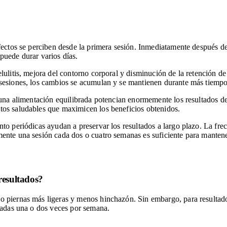
efectos se perciben desde la primera sesión. Inmediatamente después d
puede durar varios días.
lulitis, mejora del contorno corporal y disminución de la retención de
 sesiones, los cambios se acumulan y se mantienen durante más tiempo
y una alimentación equilibrada potencian enormemente los resultados d
tos saludables que maximicen los beneficios obtenidos.
nto periódicas ayudan a preservar los resultados a largo plazo. La fr
ente una sesión cada dos o cuatro semanas es suficiente para mantene
resultados?
 piernas más ligeras y menos hinchazón. Sin embargo, para resultados
izadas una o dos veces por semana.