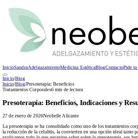
Inicio
Sandra
Adelgazamiento
Medicina Estética
Blog
Contacto
Pide tu
Inicio
/
Blog
Inicio
/
Blog
/
Presoterapia: Beneficios
Tratamientos Corporales
6 min de lectura
Presoterapia: Beneficios, Indicaciones y Res
27 de enero de 2026
Neobelle Alicante
La presoterapia se ha consolidado como uno de los tratamientos corpo
la reducción de la celulitis, la convierten en una opción ideal tant
explicamos todo lo que necesitas saber sobre la presoterapia, sus be