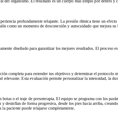
al del organismo. El resultado es un cuerpo más limpio por dentro y c
xperiencia profundamente relajante. La presión rítmica tiene un efecto 
esión como un momento de desconexión y autocuidado que mejora su b
amente diseñado para garantizar los mejores resultados. El proceso es
ación completa para entender tus objetivos y determinar el protocolo m
ud relevante. Esta evaluación permite personalizar la intensidad, la dur
botas o el traje de presoterapia. El equipo se programa con los paráme
an y desinflan de forma progresiva, desde los pies hacia arriba, creand
es la paciente puede relajarse completamente.